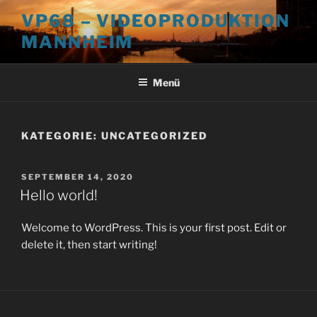
Zum
VP68 – VIDEOPRODUKTION
Inhalt
MANNHEIM
springen
Menü
KATEGORIE:
UNCATEGORIZED
VERÖFFENTLICHT
SEPTEMBER 14, 2020
AM
Hello world!
Welcome to WordPress. This is your first post. Edit or
delete it, then start writing!