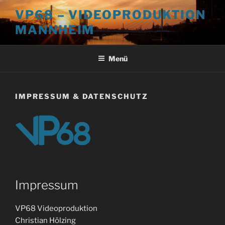
Zum
VP68 – VIDEOPRODUKTION
Inhalt
MANNHEIM
springen
Menü
IMPRESSUM & DATENSCHUTZ
Impressum
VP68 Videoproduktion
Christian Hölzing