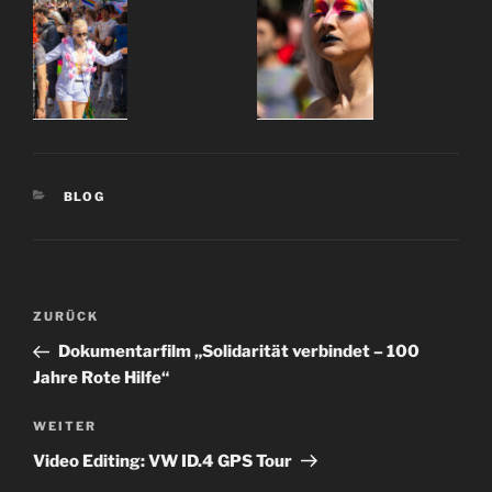
KATEGORIEN
BLOG
Beitragsnavigation
Vorheriger
ZURÜCK
Beitrag
Dokumentarfilm „Solidarität verbindet – 100
Jahre Rote Hilfe“
Nächster
WEITER
Beitrag
Video Editing: VW ID.4 GPS Tour