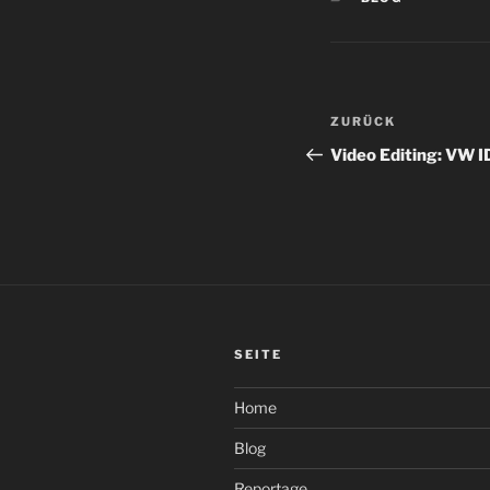
Beitragsnav
Vorheriger
ZURÜCK
Beitrag
Video Editing: VW I
SEITE
Home
Blog
Reportage