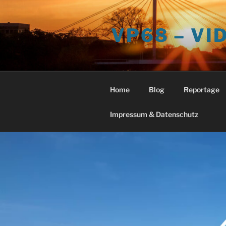
Zum
Inhalt
VP68 – V
springen
Home
Blog
Reportage
Impressum & Datenschutz