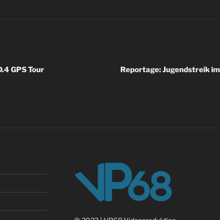
igation
D.4 GPS Tour
Reportage: Jugendstreik im