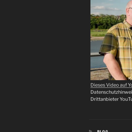
Dieses Video auf 
Datenschutzhinweis
Drittanbieter YouT
KATEGORIEN
BLOG