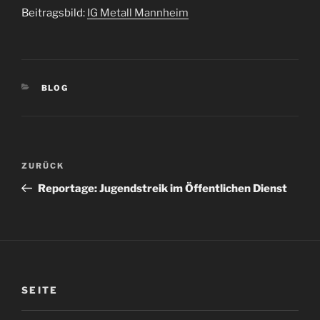
Beitragsbild:
IG Metall Mannheim
KATEGORIEN
BLOG
Beitragsnavigation
Vorheriger
ZURÜCK
Beitrag
Reportage: Jugendstreik im Öffentlichen Dienst
SEITE