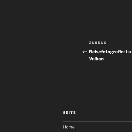
Beitragsnav
Vorheriger
ZURÜCK
Beitrag
Reisefotografie: L
Vulkan
SEITE
Home