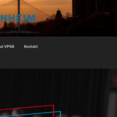
NNHEIM
ut VP68
Kontakt